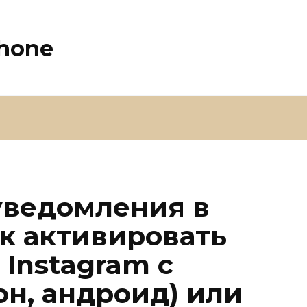
Phone
уведомления в
ак активировать
Instagram с
он, андроид) или