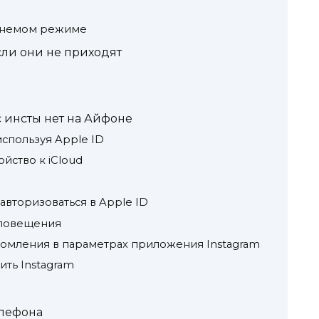
в немом режиме
сли они не приходят
с инсты нет на Айфоне
используя Apple ID
йство к iCloud
авторизоваться в Apple ID
оповещения
омления в параметрах приложения Instagram
ить Instagram
елефона