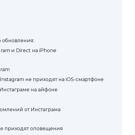
 обновления:
am и Direct на iPhone
gram
Instagram не приходят на iOS-смартфоне
 Инстаграме на айфоне
домлений от Инстаграма
е приходят оповещения