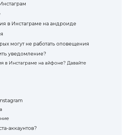
 Инстаграм
е
ия в Инстаграме на андроиде
ия
рых могут не работать оповещения
лить уведомление?
я в Инстаграме на айфоне? Давайте
Instagram
а
ение
ста-аккаунтов?