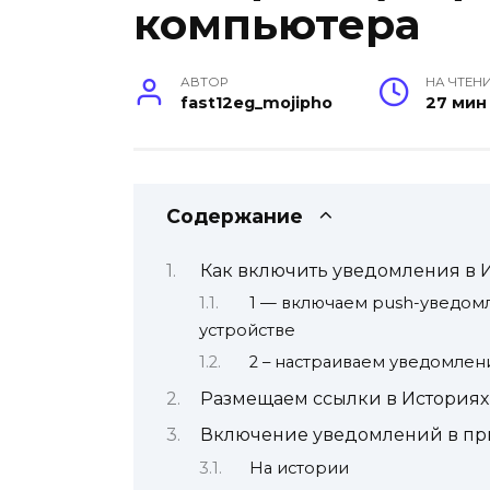
компьютера
АВТОР
НА ЧТЕН
fast12eg_mojipho
27 мин
Содержание
Как включить уведомления в 
1 — включаем push-уведомл
устройстве
2 – настраиваем уведомлен
Размещаем ссылки в Историях 
Включение уведомлений в п
На истории